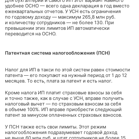
Для бухгалтерии и самого ИП этот вариант намного
удобнее ОСНО — всего одна декларация в год вместо
ежеквартальных отчетов. У УСН есть ограничения
по годовому доходу — максимум 265,8 млн руб.
и количеству сотрудников — не более 130. При
превышении этих лимитов ИП автоматически
переводится на ОСНО.
Патентная система налогообложения (ПСН)
Налог для ИП в такси по этой систем равен стоимости
патента — его покупают на нужный период от 1 до 12
месяцев. То есть, плата за патент и есть налог.
Кроме налога ИП платит страховые взносы за себя
и точно также, как в случае с УСН, вправе получить
налоговый вычет — по страховым взносам за себя
в объеме 100%. ИП вправе приобрести следующий
патент за минусом оплаченных страховых взносов.
У ПСН также есть свои лимиты. Этот режим
налогообложения подразумевает годовой доход
не выше 60 млн руб. и штат сотрудников не более 15.