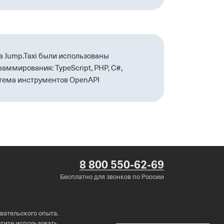
а Jump.Taxi были использованы
аммирования: TypeScript, PHP, C#,
стема инструментов OpenAPI
8 800 550-62-69
Бесплатно для звонков по России
вательского опыта.
хотите использовать