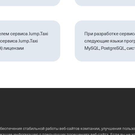
лем сервиса Jump.Taxi
При разработке сервис
сервиса Jump.Taxi
следующие языки прогр
й) лицензии
MySQL, PostgreSQL, си
обеспечения стабильной работы
веб-сайтов
компании, улучшения пользо
держащие информацию о предыдущих посещениях
веб-сайта
. Если вы не 