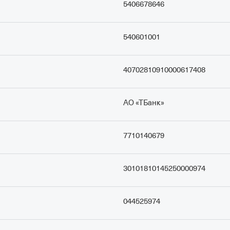
5406678646
540601001
40702810910000617408
АО «ТБанк»
7710140679
30101810145250000974
044525974