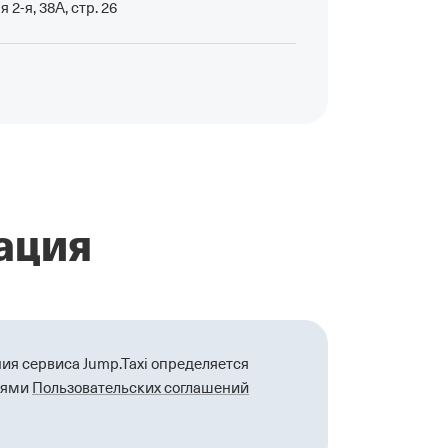
 2-я, 38А, стр. 26
ация
ия сервиса Jump.Taxi определяется
виями
Пользовательских соглашений