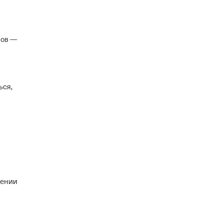
ров —
ься,
щении