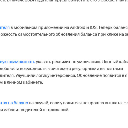
. В начале 2024 года планируем выпустить его в Google. Play и
ителя
в мобильном приложении на Android и IOS. Теперь баланс
можность самостоятельного обновления баланса при клике на з
вую возможность
указать реквизит по умолчанию.
Личный каб
добавили возможность в системе с регулярными выплатами
дителя. Улучшили логику интерфейса. Обновление появится в 
ям в личном кабинете.
тва на баланс
на случай, если у водителя не прошла выплата. 
и избавит водителей от ожиданий.