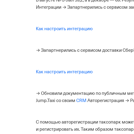
В августе NPS был 39,2, а в декабре — 69. Ре
Интеграции
→ Запартнерились с сервисом зак
Как настроить интеграцию
→ Запартнерились с сервисом доставки Сбер
Как настроить интеграцию
→ Обновили документацию по публичным мето
Jump.Taxi со своим
CRM
Авторегистрация
→ Р
С помощью авторегистрации таксопарк может 
и регистрировать их. Таким образом таксопар