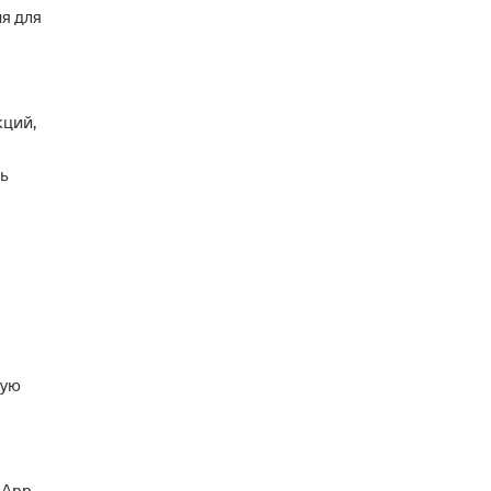
я для
кций,
ть
ную