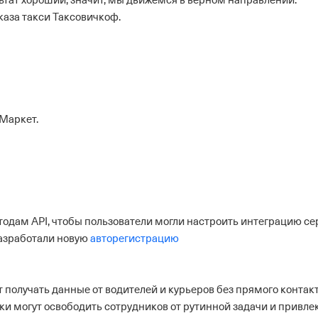
зультат хороший, значит, мы движемся в верном направлении.
аза такси Таксовичкоф.
Маркет.
дам API, чтобы пользователи могли настроить интеграцию се
азработали новую
авторегистрацию
получать данные от водителей и курьеров без прямого контак
ки могут освободить сотрудников от рутинной задачи и привле