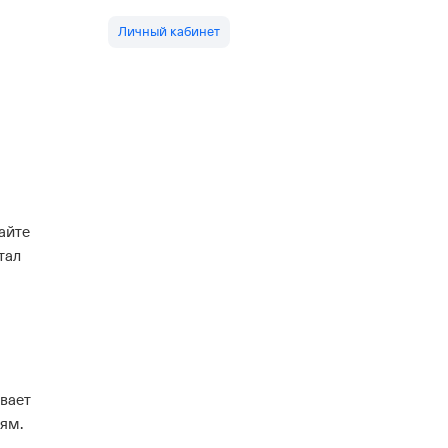
Личный кабинет
айте
тал
ывает
ьям.