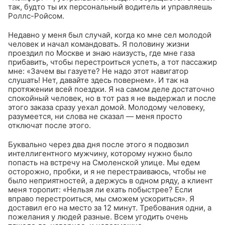
так, будто ты их персональный водитель и управляешь
Роллс-Ройсом.
Недавно у меня был случай, когда ко мне сел молодой
человек и начал командовать. Я половину жизни
проездил по Москве и знаю наизусть, где мне газа
прибавить, чтобы перестроиться успеть, а тот пассажир
мне: «Зачем вы газуете? Не надо этот навигатор
слушать! Нет, давайте здесь повернем». И так на
протяжении всей поездки. Я на самом деле достаточно
спокойный человек, но в тот раз я не выдержал и после
этого заказа сразу уехал домой. Молодому человеку,
разумеется, ни слова не сказал — меня просто
отключат после этого.
Буквально через два дня после этого я подвозил
интеллигентного мужчину, которому нужно было
попасть на встречу на Смоленской улице. Мы едем
осторожно, пробки, и я не перестраиваюсь, чтобы не
было неприятностей, а держусь в одном ряду, а клиент
меня торопит: «Нельзя ли ехать побыстрее? Если
вправо перестроиться, мы сможем ускориться». Я
доставил его на место за 12 минут. Требования одни, а
пожелания у людей разные. Всем угодить очень