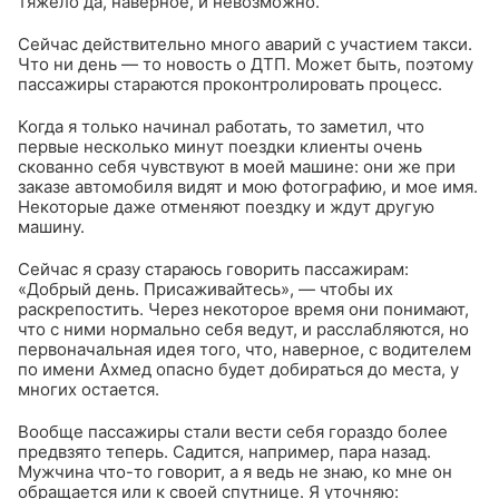
тяжело да, наверное, и невозможно.
Сейчас действительно много аварий с участием такси.
Что ни день — то новость о ДТП. Может быть, поэтому
пассажиры стараются проконтролировать процесс.
Когда я только начинал работать, то заметил, что
первые несколько минут поездки клиенты очень
скованно себя чувствуют в моей машине: они же при
заказе автомобиля видят и мою фотографию, и мое имя.
Некоторые даже отменяют поездку и ждут другую
машину.
Сейчас я сразу стараюсь говорить пассажирам:
«Добрый день. Присаживайтесь», — чтобы их
раскрепостить. Через некоторое время они понимают,
что с ними нормально себя ведут, и расслабляются, но
первоначальная идея того, что, наверное, с водителем
по имени Ахмед опасно будет добираться до места, у
многих остается.
Вообще пассажиры стали вести себя гораздо более
предвзято теперь. Садится, например, пара назад.
Мужчина что-то говорит, а я ведь не знаю, ко мне он
обращается или к своей спутнице. Я уточняю: