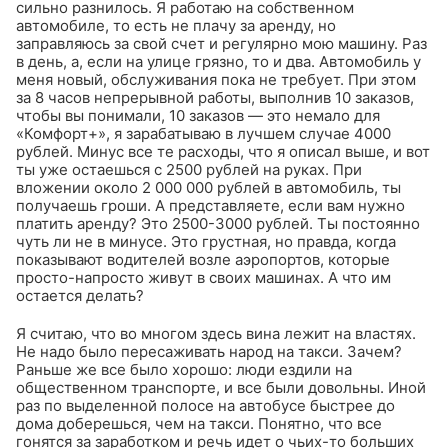
сильно разнилось. Я работаю на собственном
автомобиле, то есть не плачу за аренду, но
заправляюсь за свой счет и регулярно мою машину. Раз
в день, а, если на улице грязно, то и два. Автомобиль у
меня новый, обслуживания пока не требует. При этом
за 8 часов непрерывной работы, выполнив 10 заказов,
чтобы вы понимали, 10 заказов — это немало для
«Комфорт+», я зарабатываю в лучшем случае 4000
рублей. Минус все те расходы, что я описал выше, и вот
ты уже остаешься с 2500 рублей на руках. При
вложении около 2 000 000 рублей в автомобиль, ты
получаешь гроши. А представляете, если вам нужно
платить аренду? Это 2500-3000 рублей. Ты постоянно
чуть ли не в минусе. Это грустная, но правда, когда
показывают водителей возле аэропортов, которые
просто-напросто живут в своих машинах. А что им
остается делать?
Я считаю, что во многом здесь вина лежит на властях.
Не надо было пересаживать народ на такси. Зачем?
Раньше же все было хорошо: люди ездили на
общественном транспорте, и все были довольны. Иной
раз по выделенной полосе на автобусе быстрее до
дома доберешься, чем на такси. Понятно, что все
гонятся за заработком и речь идет о чьих-то больших