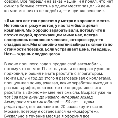
совсем. Все перешли на заказ машин, и я понял, что нет
смысла больше стоять на одном месте: за целый день
ко мне мог никто не подойти, — и принял решение.
«Я много лет так простоял у метро в хорошем месте.
Не только я, разумеется, у нас там была целая
компания. Мы хорошо зарабатывали, потому что в
потоке людей, протекающим мимо нас, всегда
находилось несколько человек, которые куда-то
опаздывали. Мы спокойно могли выбирать клиента по
стоимости поездки. Если устраивает цена, ты едешь.
Нет — ждешь следующего»
В июне прошлого года я продал свой автомобиль,
потому что он мне 11 лет служил и по возрасту уже не
подходил, и решил начать работать с агрегатором.
Почти целый год до этого я разговаривал с коллегами,
прощупывал почву, узнавал, какие заработки выходят в
разных тарифах, пока все же не определился, что
работать в «Экономе» мне нет смысла. Возраст уже не
тот (
за пару дней до нашего интервью Ахмед
Ахмедович отметил юбилей — 50 лет — прим.
редактора
), нет желания по 20 часов крутиться по
Москве, поэтому я остановился на «Комфорте+».
Буквально в течение месяца я оформил все