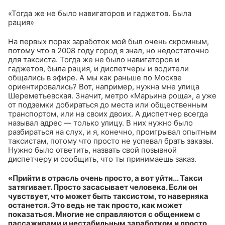
«Тогда же не было навигаторов и гаджетов. Была
рация»
На первых порах заработок мой был очень скромным,
потому что в 2008 году город я знал, но недостаточно
для таксиста. Тогда же не было навигаторов и
гаджетов, была рация, и диспетчеры и водители
общались в эфире. А мы как раньше по Москве
ориентировались? Вот, например, нужна мне улица
Шереметьевская. Значит, метро «Марьина роща», а уже
от подземки добираться до места или общественным
транспортом, или на своих двоих. А диспетчер всегда
называл адрес — только улицу. В них нужно было
разбираться на слух, и я, конечно, проигрывал опытным
таксистам, потому что просто не успевал брать заказы.
Нужно было ответить, назвать свой позывной
диспетчеру и сообщить, что ты принимаешь заказ.
«Прийти в отрасль очень просто, а вот уйти... Такси
затягивает. Просто засасывает человека. Если он
чувствует, что может быть таксистом, то наверняка
останется. Это ведь не так просто, как может
показаться. Многие не справляются с общением с
пассажирами и нестабильным заработком и просто