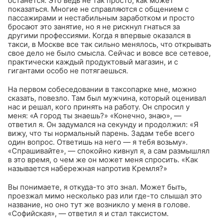
останется. Это ведь не так просто, как может
показаться. Многие не справляются с общением с
пассажирами и нестабильным заработком и просто
бросают это занятие, но я не рискнул гнаться за
другими профессиями. Когда я впервые оказался в
такси, в Москве все так сильно менялось, что открывать
свое дело не было смысла. Сейчас и вовсе все сетевое,
практически каждый продуктовый магазин, и с
гигантами особо не потягаешься.
На первом собеседовании в таксопарке мне, можно
сказать, повезло. Там был мужчина, который оценивал
нас и решал, кого принять на работу. Он спросил у
меня: «А город ты знаешь?» «Конечно, знаю», —
ответил я. Он задумался на секунду и продолжил: «Я
вижу, что ты нормальный парень. Задам тебе всего
один вопрос. Ответишь на него — я тебя возьму».
«Спрашивайте», — спокойно кивнул я, а сам размышлял
в это время, о чем же он может меня спросить. «Как
называется набережная напротив Кремля?»
Вы понимаете, я откуда-то это знал. Может быть,
проезжал мимо несколько раз или где-то слышал это
название, но оно тут же возникло у меня в голове.
«Софийская», — ответил я и стал таксистом.