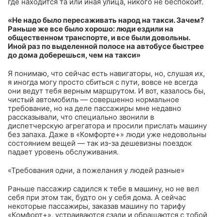
где находится та или иная улица, никого не беспокоит.
«Не надо было пересаживать народ на такси. Зачем?
Раньше же все было хорошо: люди ездили на
общественном транспорте, и все были довольны.
Иной раз по выделенной полосе на автобусе быстрее
до дома доберешься, чем на такси»
Я понимаю, что сейчас есть навигаторы, но, слушая их,
я иногда могу просто сбиться с пути, вовсе не всегда
они ведут тебя верным маршрутом. И вот, казалось бы,
чистый автомобиль — совершенно нормальное
требование, но на деле пассажиры мне недавно
рассказывали, что специально звонили в
диспетчерскую агрегатора и просили прислать машину
без запаха. Даже в «Комфорте+» люди уже недовольны
состоянием вещей — так из-за дешевизны поездок
падает уровень обслуживания.
«Требования одни, а пожелания у людей разные»
Раньше пассажир садился к тебе в машину, но не вел
себя при этом так, будто он у себя дома. А сейчас
некоторые пассажиры, заказав машину по тарифу
«Комфорт+», устраиваются сзади и обращаются с тобой