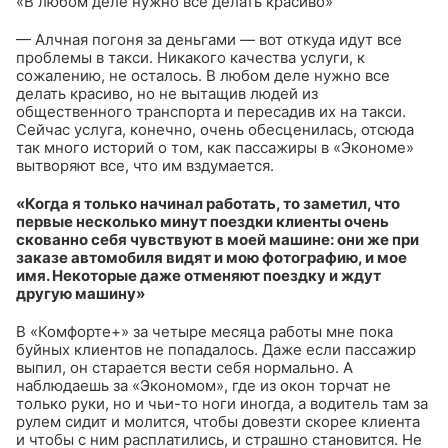
«В любом деле нужно все делать красиво»
— Алчная погоня за деньгами — вот откуда идут все
проблемы в такси. Никакого качества услуги, к
сожалению, не осталось. В любом деле нужно все
делать красиво, но не вытащив людей из
общественного транспорта и пересадив их на такси.
Сейчас услуга, конечно, очень обесценилась, отсюда
так много историй о том, как пассажиры в «Экономе»
вытворяют все, что им вздумается.
«Когда я только начинал работать, то заметил, что
первые несколько минут поездки клиенты очень
скованно себя чувствуют в моей машине: они же при
заказе автомобиля видят и мою фотографию, и мое
имя. Некоторые даже отменяют поездку и ждут
другую машину»
В «Комфорте+» за четыре месяца работы мне пока
буйных клиентов не попадалось. Даже если пассажир
выпил, он старается вести себя нормально. А
наблюдаешь за «Экономом», где из окон торчат не
только руки, но и чьи-то ноги иногда, а водитель там за
рулем сидит и молится, чтобы довезти скорее клиента
и чтобы с ним расплатились, и страшно становится. Не