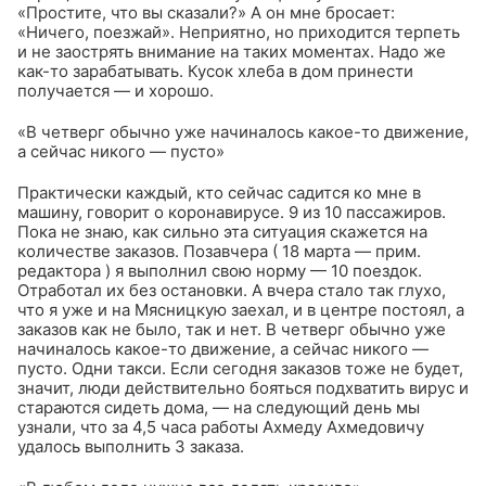
«Простите, что вы сказали?» А он мне бросает:
«Ничего, поезжай». Неприятно, но приходится терпеть
и не заострять внимание на таких моментах. Надо же
как-то зарабатывать. Кусок хлеба в дом принести
получается — и хорошо.
«В четверг обычно уже начиналось какое-то движение,
а сейчас никого — пусто»
Практически каждый, кто сейчас садится ко мне в
машину, говорит о коронавирусе. 9 из 10 пассажиров.
Пока не знаю, как сильно эта ситуация скажется на
количестве заказов. Позавчера (
18 марта — прим.
редактора
) я выполнил свою норму — 10 поездок.
Отработал их без остановки. А вчера стало так глухо,
что я уже и на Мясницкую заехал, и в центре постоял, а
заказов как не было, так и нет. В четверг обычно уже
начиналось какое-то движение, а сейчас никого —
пусто. Одни такси. Если сегодня заказов тоже не будет,
значит, люди действительно бояться подхватить вирус и
стараются сидеть дома, — на следующий день мы
узнали, что за 4,5 часа работы Ахмеду Ахмедовичу
удалось выполнить 3 заказа.