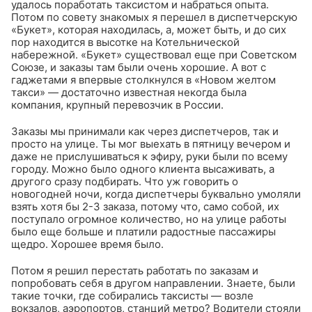
удалось поработать таксистом и набраться опыта.
Потом по совету знакомых я перешел в диспетчерскую
«Букет», которая находилась, а, может быть, и до сих
пор находится в высотке на Котельнической
набережной. «Букет» существовал еще при Советском
Союзе, и заказы там были очень хорошие. А вот с
гаджетами я впервые столкнулся в «Новом желтом
такси» — достаточно известная некогда была
компания, крупный перевозчик в России.
Заказы мы принимали как через диспетчеров, так и
просто на улице. Ты мог выехать в пятницу вечером и
даже не прислушиваться к эфиру, руки были по всему
городу. Можно было одного клиента высаживать, а
другого сразу подбирать. Что уж говорить о
новогодней ночи, когда диспетчеры буквально умоляли
взять хотя бы 2-3 заказа, потому что, само собой, их
поступало огромное количество, но на улице работы
было еще больше и платили радостные пассажиры
щедро. Хорошее время было.
Потом я решил перестать работать по заказам и
попробовать себя в другом направлении. Знаете, были
такие точки, где собирались таксисты — возле
вокзалов, аэропортов, станций метро? Водители стояли