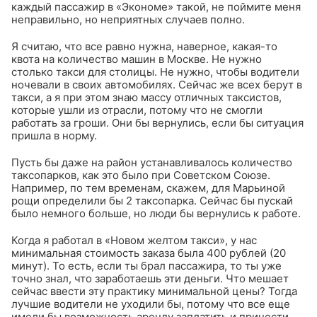
каждый пассажир в «Экономе» такой, не поймите меня
неправильно, но неприятных случаев полно.
Я считаю, что все равно нужна, наверное, какая-то
квота на количество машин в Москве. Не нужно
столько такси для столицы. Не нужно, чтобы водители
ночевали в своих автомобилях. Сейчас же всех берут в
такси, а я при этом знаю массу отличных таксистов,
которые ушли из отрасли, потому что не смогли
работать за гроши. Они бы вернулись, если бы ситуация
пришла в норму.
Пусть бы даже на район устанавливалось количество
таксопарков, как это было при Советском Союзе.
Например, по тем временам, скажем, для Марьиной
рощи определили бы 2 таксопарка. Сейчас бы пускай
было немного больше, но люди бы вернулись к работе.
Когда я работал в «Новом желтом такси», у нас
минимальная стоимость заказа была 400 рублей (20
минут). То есть, если ты брал пассажира, то ты уже
точно знал, что заработаешь эти деньги. Что мешает
сейчас ввести эту практику минимальной цены? Тогда
лучшие водители не уходили бы, потому что все еще
имели бы возможность аренду заплатить и принести