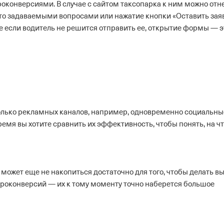
роконверсиями. В случае с сайтом таксопарка к ним можно отн
сто задаваемыми вопросами или нажатие кнопки «Оставить заяв
е если водитель не решится отправить ее, открытие формы — э
сколько рекламных каналов, например, одновременно социальны
время вы хотите сравнить их эффективность, чтобы понять, на ч
может еще не накопиться достаточно для того, чтобы делать в
роконверсий — их к тому моменту точно наберется большое