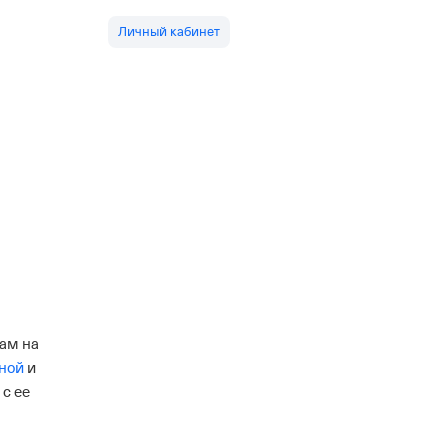
Личный кабинет
нам на
ной
и
с ее