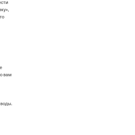
ести
ку»,
то
е
то вам
ыводы.