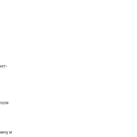
нет-
теля
зину и