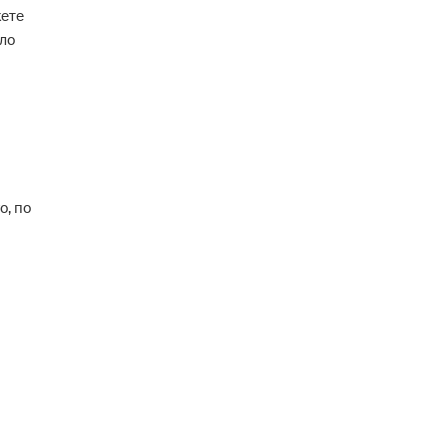
жете
ило
о, по