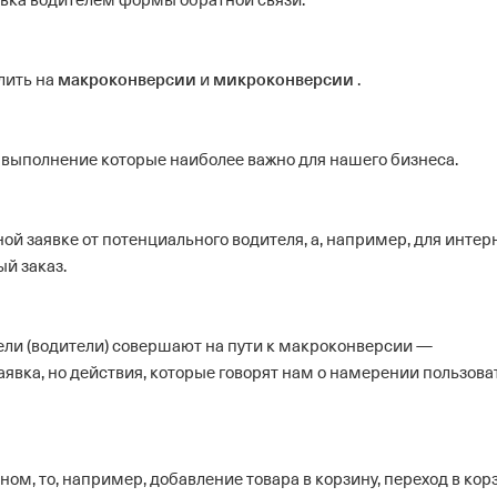
авка водителем формы обратной связи.
макроконверсии
микроконверсии
лить на
и
.
, выполнение которые наиболее важно для нашего бизнеса.
ой заявке от потенциального водителя, а, например, для интер
й заказ.
ли (водители) совершают на пути к макроконверсии —
заявка, но действия, которые говорят нам о намерении пользова
ом, то, например, добавление товара в корзину, переход в кор