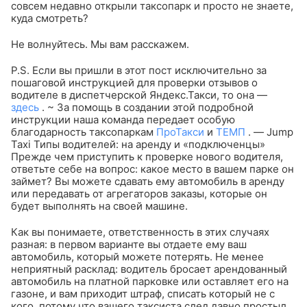
совсем недавно открыли таксопарк и просто не знаете,
куда смотреть?
Не волнуйтесь. Мы вам расскажем.
P.S. Если вы пришли в этот пост исключительно за
пошаговой инструкцией для проверки отзывов о
водителе в диспетчерской Яндекс.Такси, то она —
здесь
.
~
За помощь в создании этой подробной
инструкции наша команда передает особую
благодарность таксопаркам
ПроТакси
и
ТЕМП
.
— Jump
Taxi
Типы водителей: на аренду и «подключенцы»
Прежде чем приступить к проверке нового водителя,
ответьте себе на вопрос: какое место в вашем парке он
займет? Вы можете сдавать ему автомобиль в аренду
или передавать от агрегаторов заказы, которые он
будет выполнять на своей машине.
Как вы понимаете, ответственность в этих случаях
разная: в первом варианте вы отдаете ему ваш
автомобиль, который можете потерять. Не менее
неприятный расклад: водитель бросает арендованный
автомобиль на платной парковке или оставляет его на
газоне, и вам приходит штраф, списать который не с
кого, потому что вашего таксиста след давно простыл.