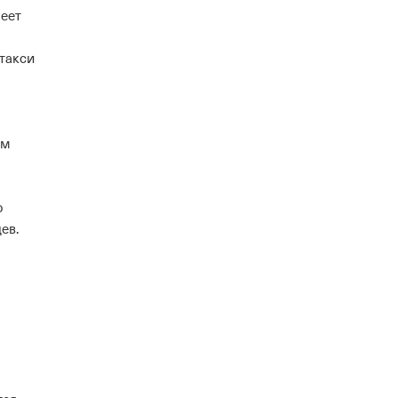
меет
 такси
ям
о
ев.