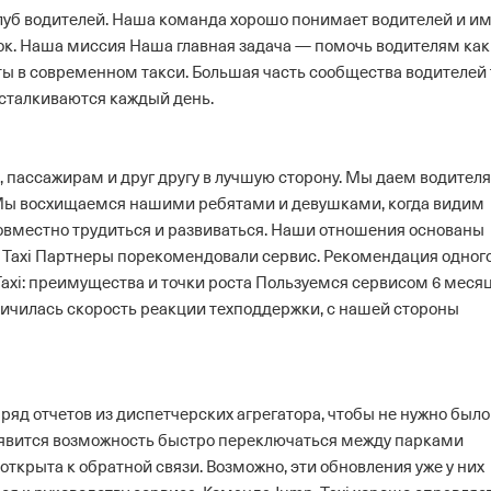
клуб водителей. Наша команда хорошо понимает водителей и и
к.
Наша миссия
Наша главная задача — помочь водителям как
ты в современном такси. Большая часть сообщества водителей
 сталкиваются каждый день.
 пассажирам и друг другу в лучшую сторону. Мы даем водител
 Мы восхищаемся нашими ребятами и девушками, когда видим
совместно трудиться и развиваться. Наши отношения основаны
 Taxi
Партнеры порекомендовали сервис. Рекомендация одног
axi: преимущества и точки роста
Пользуемся сервисом 6 месяц
личилась скорость реакции техподдержки, с нашей стороны
яд отчетов из диспетчерских агрегатора, чтобы не нужно было
появится возможность быстро переключаться между парками
открыта к обратной связи. Возможно, эти обновления уже у них