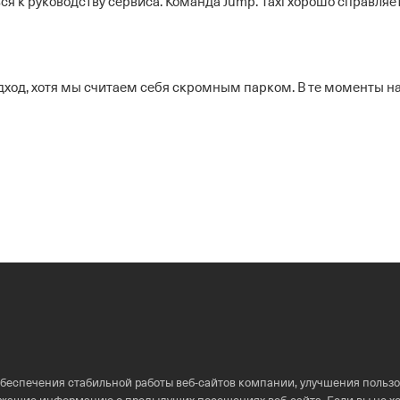
ься к руководству сервиса. Команда Jump. Taxi хорошо справляе
ход, хотя мы считаем себя скромным парком. В те моменты н
обеспечения стабильной работы
веб-сайтов
компании, улучшения пользо