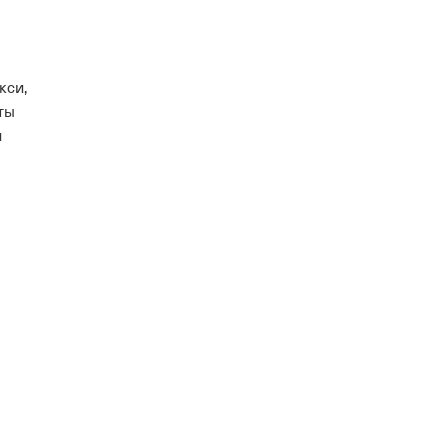
кси,
рты
и