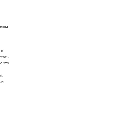
упным
$10
етать
о это
м.
 и