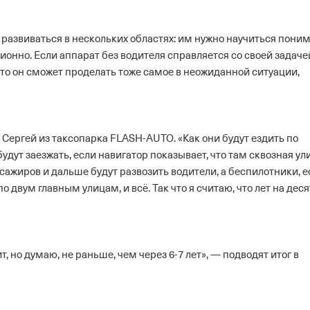
развиваться в нескольких областях: им нужно научиться пони
онно. Если аппарат без водителя справляется со своей задаче
 что он сможет проделать тоже самое в неожиданной ситуации,
 Сергей из таксопарка FLASH-AUTO. «Как они будут ездить по
будут заезжать, если навигатор показывает, что там сквозная ули
сажиров и дальше будут развозить водители, а беспилотники, е
по двум главным улицам, и всё. Так что я считаю, что лет на деся
, но думаю, не раньше, чем через 6-7 лет», — подводят итог в