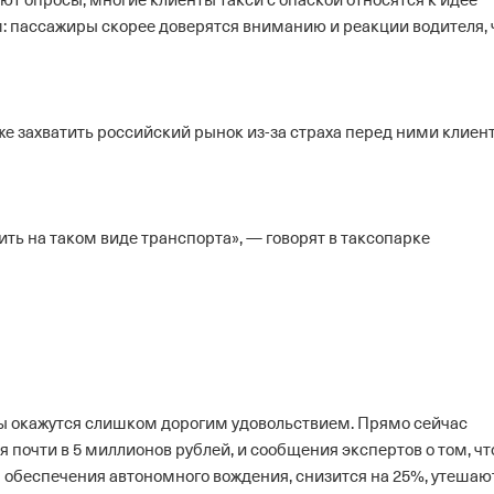
ют опросы, многие клиенты такси с опаской относятся к идее
: пассажиры скорее доверятся вниманию и реакции водителя,
у же захватить российский рынок из-за страха перед ними клиент
дить на таком виде транспорта», — говорят в таксопарке
 окажутся слишком дорогим удовольствием. Прямо сейчас
 почти в 5 миллионов рублей, и сообщения экспертов о том, чт
я обеспечения автономного вождения, снизится на 25%, утешаю