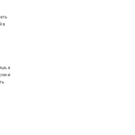
мать
й в
ца, а
сли и
ть