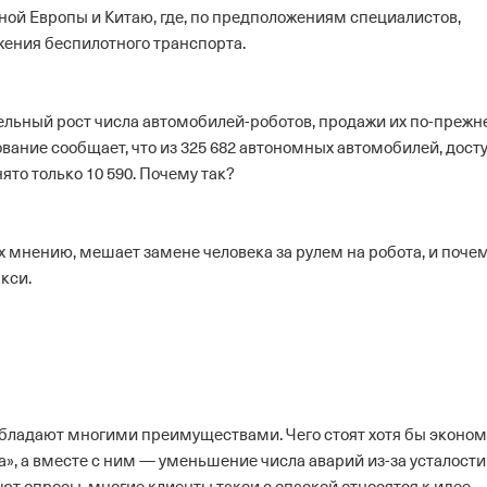
ой Европы и Китаю, где, по предположениям специалистов,
ения беспилотного транспорта.
тельный рост числа автомобилей-роботов, продажи их по-прежн
вание сообщает, что из 325 682 автономных автомобилей, дост
ято только 10 590. Почему так?
их мнению, мешает замене человека за рулем на робота, и поче
кси.
обладают многими преимуществами. Чего стоят хотя бы эконо
», а вместе с ним — уменьшение числа аварий из-за усталости