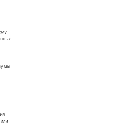
ему
упных
му мы
мия
 или