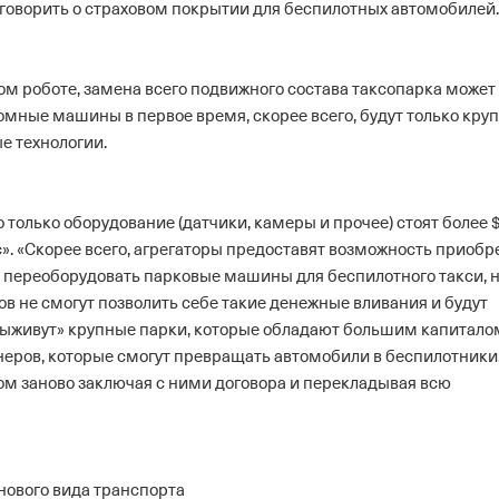
л говорить о страховом покрытии для беспилотных автомобилей.
ном роботе, замена всего подвижного состава таксопарка может
номные машины в первое время, скорее всего, будут только кр
е технологии.
 только оборудование (датчики, камеры и прочее) стоят более 
с». «Скорее всего, агрегаторы предоставят возможность приобр
переоборудовать парковые машины для беспилотного такси, н
в не смогут позволить себе такие денежные вливания и будут
Выживут» крупные парки, которые обладают большим капитало
неров, которые смогут превращать автомобили в беспилотники,
ом заново заключая с ними договора и перекладывая всю
 нового вида транспорта