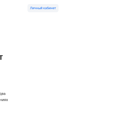
Личный кабинет
т
два
аниях