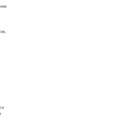
 чем
ов,
о к
т