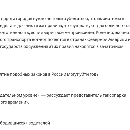
ороги городов нужно не только убедиться, что их системы в
делить для них те же правила, что существуют для обычного та
ветственность, если авария все же произойдет. Конечно, экспе
го транспорта вот-вот появятся в странах Северной Америки 
 государств обсуждения этих правил находятся в зачаточном
ятие подобных законов в России могут уйти годы.
одательном уровне», — рассуждает представитель таксопарка
ного времени».
вободившихся» водителей