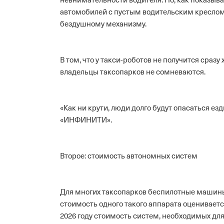
невнимательности водителя. Но, как показыва
автомобилей с пустым водительским креслом
бездушному механизму.
В том, что у такси-роботов не получится сраз
владельцы таксопарков не сомневаются.
«Как ни крути, люди долго будут опасаться ез
«ИНФИНИТИ».
Второе: стоимость автономных систем
Для многих таксопарков беспилотные машины
стоимость одного такого аппарата оценивается
2026 году стоимость систем, необходимых дл