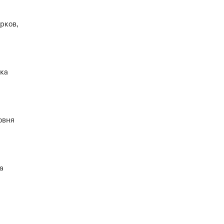
рков,
рка
овня
а