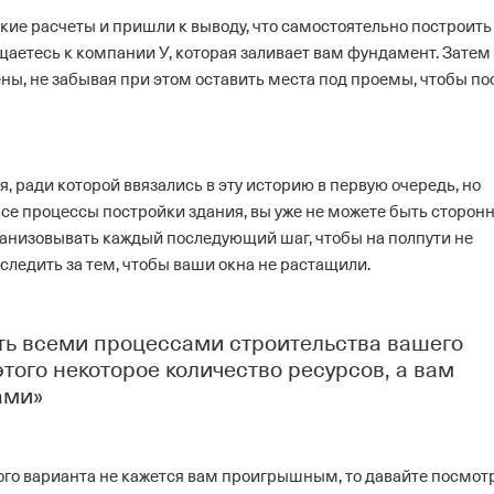
ие расчеты и пришли к выводу, что самостоятельно построить
щаетесь к компании У, которая заливает вам фундамент. Затем
ены, не забывая при этом оставить места под проемы, чтобы по
, ради которой ввязались в эту историю в первую очередь, но
 все процессы постройки здания, вы уже не можете быть сторон
анизовывать каждый последующий шаг, чтобы на полпути не
ледить за тем, чтобы ваши окна не растащили.
ть всеми процессами строительства вашего
того некоторое количество ресурсов, а вам
ами»
рого варианта не кажется вам проигрышным, то давайте посмот