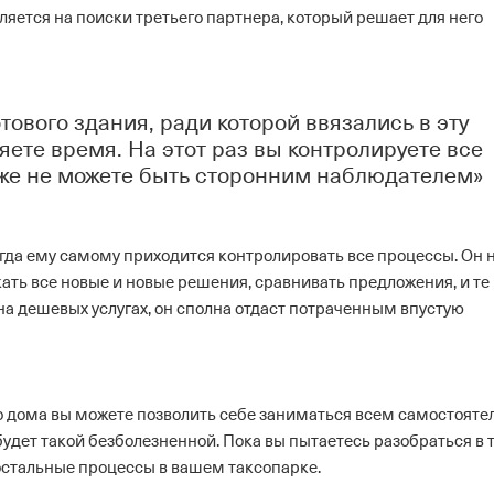
вляется на поиски третьего партнера, который решает для него
тового здания, ради которой ввязались в эту
яете время. На этот раз вы контролируете все
уже не можете быть сторонним наблюдателем»
огда ему самому приходится контролировать все процессы. Он 
ать все новые и новые решения, сравнивать предложения, и те
 на дешевых услугах, он сполна отдаст потраченным впустую
о дома вы можете позволить себе заниматься всем самостояте
 будет такой безболезненной. Пока вы пытаетесь разобраться в 
 остальные процессы в вашем таксопарке.