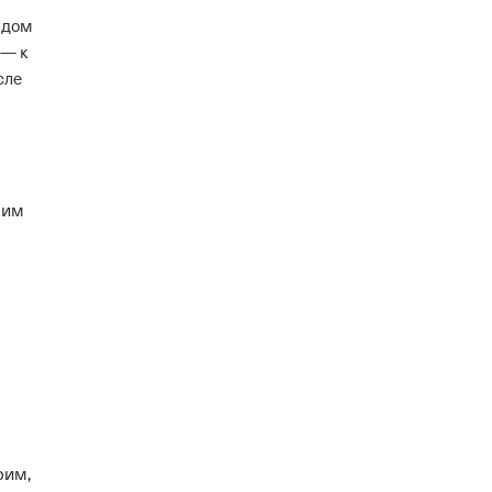
 дом
 — к
сле
ним
рим,