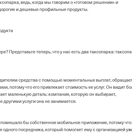
ксопарка, ведь, когда мы говорим о «готовом решении» и
 дорогие и дешевые профильные продукты.
одукта
? Представьте теперь, что у нас есть два таксопарка: таксопа
водителям средства с помощью моментальных выплат, обращает
и, потому что его привлекает стоимость ее услуг. Он видит бо
ает маленькую деталь: компания, которую он выбирает,
е другими услуги она не занимается.
не помешало бы собственное мобильное приложение, потому что
е одного посредника, который помогает ему с организацией уж