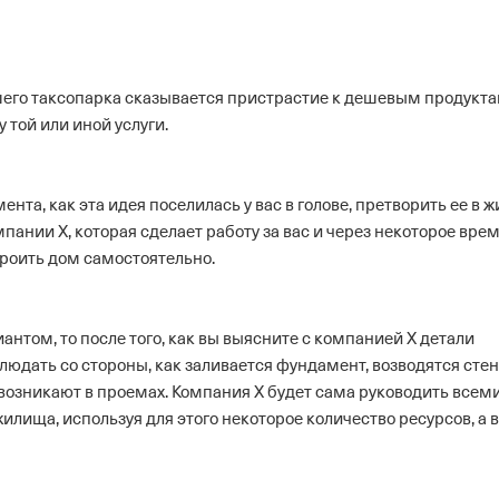
шего таксопарка сказывается пристрастие к дешевым продукта
 той или иной услуги.
нта, как эта идея поселилась у вас в голове, претворить ее в ж
пании Х, которая сделает работу за вас и через некоторое вре
троить дом самостоятельно.
нтом, то после того, как вы выясните с компанией Х детали
людать со стороны, как заливается фундамент, возводятся стен
 возникают в проемах. Компания Х будет сама руководить всем
лища, используя для этого некоторое количество ресурсов, а 