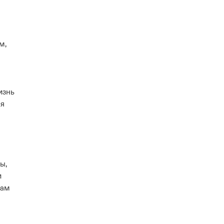
м,
изнь
мя
ы,
и
вам