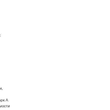
х
и,
арк А
имости