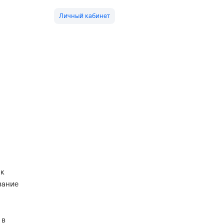
Личный кабинет
рк
вание
 в