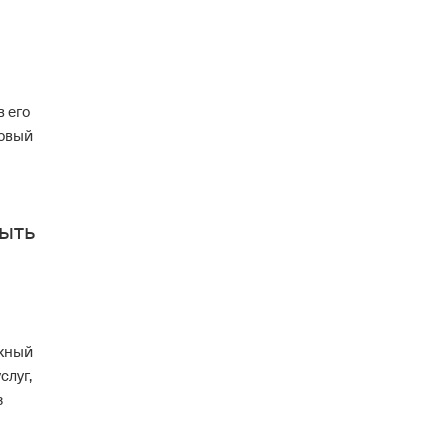
в его
новый
быть
ожный
слуг,
з