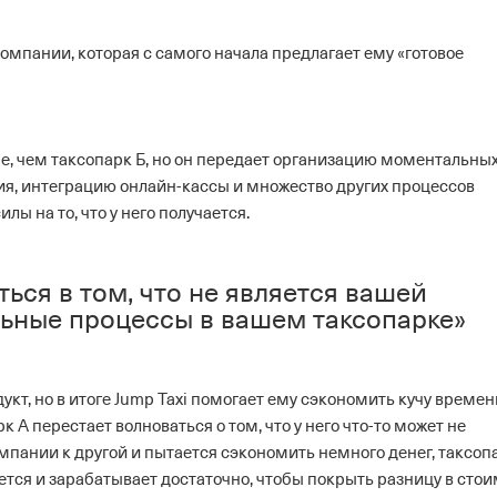
компании, которая с самого начала предлагает ему «готовое
ше, чем таксопарк Б, но он передает организацию моментальны
я, интеграцию онлайн-кассы и множество других процессов
ы на то, что у него получается.
ься в том, что не является вашей
льные процессы в вашем таксопарке»
укт, но в итоге Jump Taxi помогает ему сэкономить кучу времен
 А перестает волноваться о том, что у него что-то может не
омпании к другой и пытается сэкономить немного денег, таксоп
ается и зарабатывает достаточно, чтобы покрыть разницу в сто