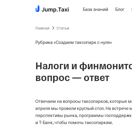
База знаний
Блог
Пропустить
навигацию
Главная
Статьи
Рубрика «Создаем таксопарк с нуля»
Налоги и финмонито
вопрос — ответ
Отвечаем на вопросы таксопарков, которые мы
апреля мы провели круглый стол. На встрече 
перспективы рынка, программы господдержки.
и Т-Банк, чтобы помочь таксопаркам.