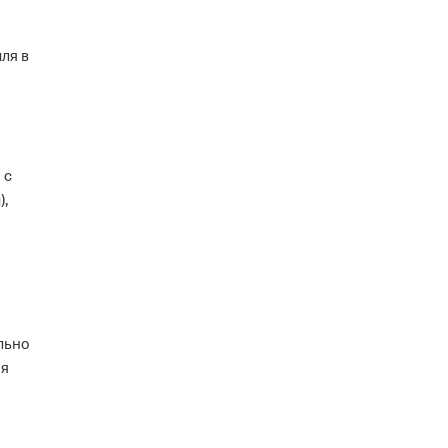
ля в
 с
),
льно
ая