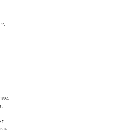
ее,
 15%.
а,
нг
ель