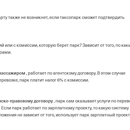
арту также не возникнет, если таксопарк сможет подтвердить
ий или с комиссии, которую берет парк?
Зависит от того, по ка
орами.
 пассажиром
, работает по агентскому договору. В этом случае
еревозке, парк платит налог 6% с комиссии.
нско-правовому договору
, парк сам оказывает услуги по перев
.
Если парк работает по зарплатному проекту, то какую систему
ожения не зависит от того, использует парк зарплатный проект