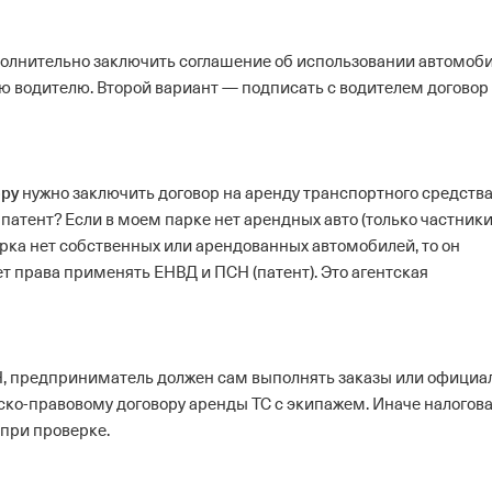
олнительно заключить соглашение об использовании автомоби
ию водителю. Второй вариант — подписать с водителем договор
ору
нужно заключить договор на аренду транспортного средства
атент? Если в моем парке нет арендных авто (только частники
арка нет собственных или арендованных автомобилей, то он
т права применять ЕНВД и ПСН (патент). Это агентская
Н, предприниматель должен сам выполнять заказы или официа
ско-правовому договору аренды ТС с экипажем. Иначе налогов
при проверке.