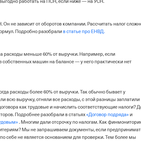
, выгодно работать на ПСН, если ниже — на УСН.
. Он не зависит от оборотов компании. Рассчитать налог сложн
формул. Подробно разобрали
в статье про ЕНВД.
арка расходы меньше 60% от выручки. Например, если
з собственных машин на балансе — у него практически нет
когда расходы более 60% от выручки. Так обычно бывает у
и всю выручку, отняли все расходы, с этой разницы заплатили
договора как трудовые и начислить соответствующие налоги?
Д
акторов. Подробнее разобрали в статьях
«Договор подряда»
и
рудовым»
.
Многим дали отсрочку по налогам. Как финмонитори
ритериям?
Мы не запрашиваем документы, если предпринимат
 по себе не является основанием для проверки. Тем более мы