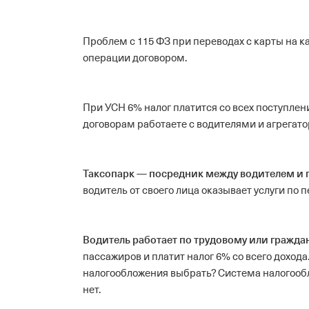
Проблем с 115 ФЗ при переводах с карты на к
операции договором.
При УСН 6% налог платится со всех поступлен
договорам работаете с водителями и агрегат
Таксопарк — посредник между водителем и
водитель от своего лица оказывает услуги по п
Водитель работает по трудовому или гражда
пассажиров и платит налог 6% со всего дохода
налогообложения выбрать?
Система налогообл
нет.