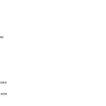
ким
озке
 или