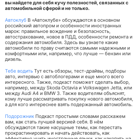
вы найдете для себя кучу полезностей, связанных с
автомобильной сферой и не только.
Автоклуб
В «Автоклубе» обсуждаются в основном
российский автопром и особенности иностранных
марок: правильное вождение и безопасность,
автострахование, новое в ПДД, особенности ремонта и
содержания автомобиля. Здесь вы узнаете какие
автомобили по праву считаются самыми надежными и
комфортными или, например, что лучше — бензин или
дизель.
Тебе водить
Тут есть обзоры, тест-драйвы, подборы
авто, интервью с автоблогерами и еще много всего
интересного. Также, подкаст поможет сделать выбор,
например, между Skoda Octavia и Volkswagen Jetta, или
между Audi A4 и BMW 3. Также водителям объяснят,
кому лучше рассматривать покупку нового автомобиля,
а для кого интереснее взять подержанный автомобиль.
Подорожник
Подкаст простыми словами расскажем
вам, как стать лучшей версией себя. В нём
обсуждаются такие насущные темы, как перестать
прокрастинировать и начать действовать, как
эффективно учить иностранные языки, как накопить на