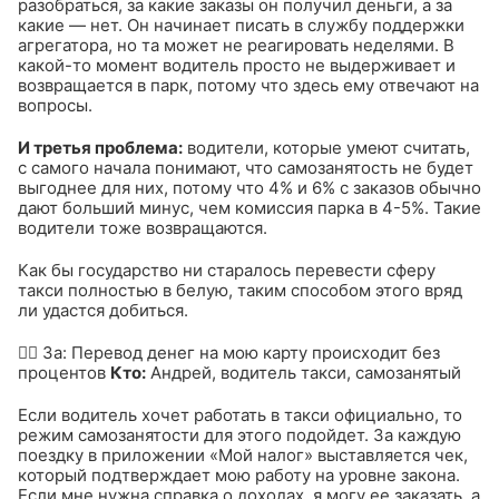
разобраться, за какие заказы он получил деньги, а за
какие — нет. Он начинает писать в службу поддержки
агрегатора, но та может не реагировать неделями. В
какой-то момент водитель просто не выдерживает и
возвращается в парк, потому что здесь ему отвечают на
вопросы.
И третья проблема:
водители, которые умеют считать,
с самого начала понимают, что самозанятость не будет
выгоднее для них, потому что 4% и 6% с заказов обычно
дают больший минус, чем комиссия парка в 4-5%. Такие
водители тоже возвращаются.
Как бы государство ни старалось перевести сферу
такси полностью в белую, таким способом этого вряд
ли удастся добиться.
👍🏻 За: Перевод денег на мою карту происходит без
процентов
Кто:
Андрей, водитель такси, самозанятый
Если водитель хочет работать в такси официально, то
режим самозанятости для этого подойдет. За каждую
поездку в приложении «Мой налог» выставляется чек,
который подтверждает мою работу на уровне закона.
Если мне нужна справка о доходах, я могу ее заказать, а