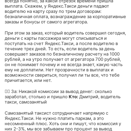
всегда понятно, за какой отрезок времени пришла
выплата. Скажем, у Яндекс.Такси деньги падают
водителю на карту сразу по трем договорам:
безналичная оплата, вознаграждение за корпоративные
заказы и бонусы от самого агрегатора.
При этом за заказ, который водитель совершил сегодня,
деньги с карты пассажира могут списываться и
поступать на счет Яндекс.Такси, а после водителю в
течение трех дней. То есть, если водитель за день
совершает заказов по безналичному расчету на 1000
рублей, а на утро получает от агрегатора 700 рублей,
он не понимает почему и не всегда знает, какую часть
ему не доплатили. Нет прозрачности в выплатах и
возможности свериться, получил ли ты все, что тебе
причитается, или нет.
👍🏻 За: Никакой комиссии за вывод денег: сколько
заработал, столько и пришло
Кто:
Дмитрий, водитель
такси, самозанятый
Самозанятый таксист сотрудничает напрямую с
Яндекс.Такси. Не нужно платить паркам, а это
несомненный плюс. Хоть они и пишут, что комиссия у
них 2-3%, мы все забываем про процент за вывод