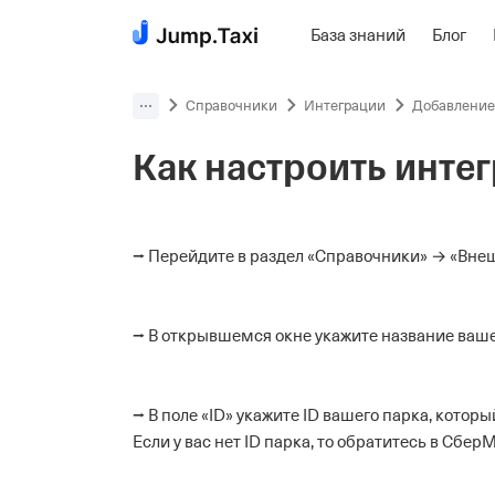
База знаний
Блог
Пропустить
навигацию
Справочники
Интеграции
Добавление
Как настроить инте
Главная
⭢ Перейдите в раздел «Справочники» → «Внешн
⭢ В открывшемся окне укажите название ваше
⭢ В поле «ID» укажите ID вашего парка, котор
Если у вас нет ID парка, то обратитесь в Сбер