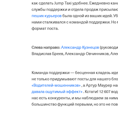
как сделать Jump Taxi удобнее. Ежедневно ка
службы поддержки и отдела продаж присылаю
пеших курьеров
была одной из ваших идей.
Уб
нами сталкивался с командой поддержки. Но м
формат поста.
Слева направо:
Александр Кузнецов
(руководи
Владислав Бреев, Александр Овчинников, Але
Команда поддержки — бесценная кладезь идей 
не только придумывают посты для нашего блог
«Водителей-мошенников»
, а Артур Маурер н
давала ощутимый эффект»
. Кстати!
12 607 во
нас есть конкуренты, и мы наблюдаем за ними
большинство функций первыми, но это не пово