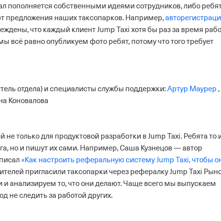
нал пополняется собственными идеями сотрудников, либо ребят
т предложения наших таксопарков. Например,
авторегистраци
еждены, что каждый клиент Jump Taxi хотя бы раз за время раб
ы всё равно опубликуем фото ребят, потому что того требует
тель отдела) и специалисты службы поддержки:
Артур Маурер
,
на Коновалова
не только для продуктовой разработки в Jump Taxi. Ребята то 
а, но и пишут их сами. Например, Саша Кузнецов — автор
аписал
«Как настроить реферальную систему Jump Taxi, чтобы о
дителей пригласили таксопарки через рефералку Jump Taxi
Рын
 и анализируем то, что они делают. Чаще всего мы выпускаем
д не следить за работой других.