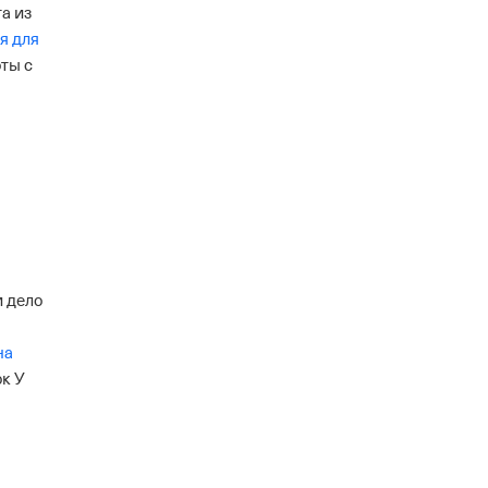
а из
я для
оты с
и дело
на
ок
У