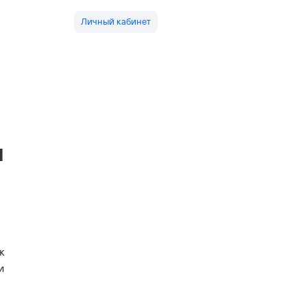
Личный кабинет
я
к
и