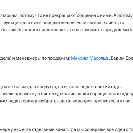
опаркам, потому что не прекращают общение с ними. А потому
я функция, для них в порядке вещей.
Если вы наш клиент, то
тобы вам было кого представлять, когда говорите с продажами 
тдела) и менеджеры по продажам:
Максим Масольд
, Вадим Ер
деи не только для продукта, но и в наш редакторский отдел.
 ввели пропускную систему, многие парки обращались к отдел
им редакторам разобрать в деталях вопрос пропусков и у нас
ре у нас есть отдельный канал, где мы собираем все идеи о т