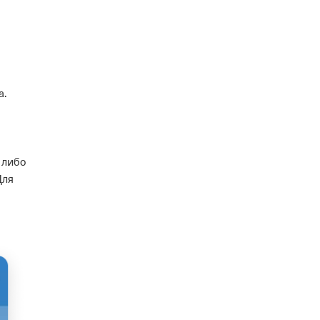
а.
 либо
Для