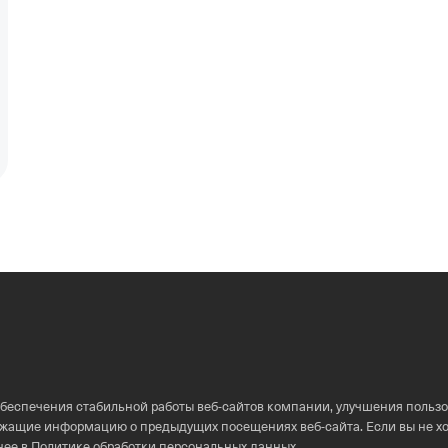
обеспечения стабильной работы
веб-сайтов
компании, улучшения пользо
держащие информацию о предыдущих посещениях
веб-сайта
. Если вы не 
нее в
Политике обработки персональных данных
.