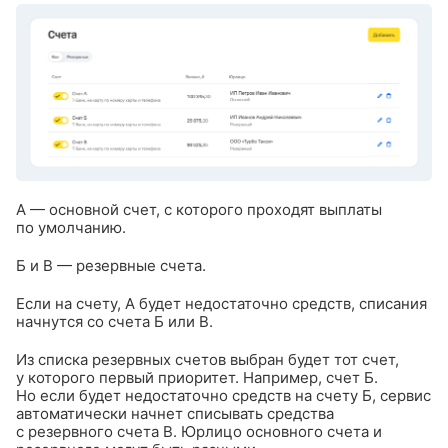
А — основной счет, с которого проходят выплаты
по умолчанию.
Б и В — резервные счета.
Если на счету, А будет недостаточно средств, списания
начнутся со счета Б или В.
Из списка резервных счетов выбран будет тот счет,
у которого первый приоритет. Например, счет Б.
Но если будет недостаточно средств на счету Б, сервис
автоматически начнет списывать средства
с резервного счета В.
Юрлицо основного счета и