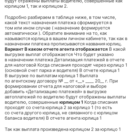
будут отражены выплаты водителю, совершенные как
юрлицом 1, так и юрлицом 2.
Подробно разбираем в таблице ниже, в том числе,
какой текст назначения платежа сформируется в
том или ином случае (
назначение формируется
автоматически
).
Обратите внимание на то, как
называются юрлица в вашем личном кабинете, так как в
назначении платежа прописываются названия юрлиц.
Вариант
В каком отчете агента отображается
В какой
выгрузке выплат отображается
Что будет указано
в назначении платежа
Детализация платежей в отчете
для налоговой
Когда списания проходят через юрлицо 1
(основной счет парка и водителя)
В отчете юрлица 1
В выгрузке по выплатам юрлица 1
Выплата
по агентскому договору № __ от «__» ____ 20__
г.
При
формировании отчета для налоговой и выборе
добавить «Детализацию платежей» в выгрузке
автоплатежей по водителю будут отображены выплаты
водителю, совершенные
юрлицом 1
Когда списания
проходят со счета юрлица 2 за юрлицо 1 (то есть
со счета другого юрлица, не связанного с юрлицом
баланса водителя)
В отчете агента юрлица 1
Так как выплата произведена юрлицом 2 за юрлицо 1