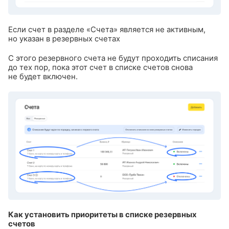
Если счет в разделе «Счета» является не активным,
но указан в резервных счетах
С этого резервного счета не будут проходить списания
до тех пор, пока этот счет в списке счетов снова
не будет включен.
Как установить приоритеты в списке резервных
счетов