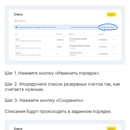
Шаг 1. Нажмите кнопку «Изменить порядок».
Шаг 2. Упорядочите список резервных счетов так, как
считаете нужным.
Шаг 3. Нажмите кнопку «Сохранить».
Списания будут происходить в заданном порядке.