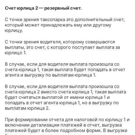
Счет юрлица 2 — резервный счет.
С точки зрения таксопарка это дополнительный счет,
который может принадлежать ему или другому
юрлицу.
С точки зрения водителя, которому совершаются
выплаты, это счет, с которого поступает выплата за
юрлицо 1.
В случае, если для водителя выплата произошла со
счета юрлица 1, такая выплата будет попадать в отчет
агента и выгрузку по выплатам юрлица 1.
В случае, если для водителя выплата произошла со
счета юрлица 2 вместо счета юрлица 1, такая выплата
будет считаться выплатой от имени юрлица 1 и
попадать в отчет агента юрлица 1, но в выгрузку по
выплатам юрлица 2.
При формировании отчета для налоговой по юрлицу 1 и
включении детализации платежей в отчет, выгрузка
платежей будет в более подробном форме. В выгрузке