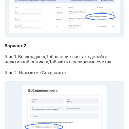
Вариант 2.
Шаг 1. Во вкладке «Добавление счета» сделайте
неактивной опцию «Добавить в резервные счета».
Шаг 2. Нажмите «Сохранить».