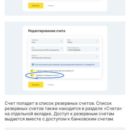
Счет попадет в список резервных счетов. Список
резервных счетов также находится в разделе «Счета»
на отдельной вкладке. Доступ к резервным счетам
выдается вместе с доступом к банковским счетам.